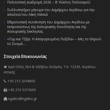
Πολιτιστική Διαδρομή 2026 – Β’ Κύκλος Πολιτισμού
Συλλυπητήριο μήνυμα του Δημάρχου Αιγάλεω για την
απώλεια του Λάκη Χαλκιά
Εθιμοτυπική συνάντηση του Δημάρχου Αιγάλεω με
εκπροσώπους της Ασσυριακής Κοινότητας και της
Ασσυριακής Εκκλησίας
«Τομ και Τζέρι: Η Απαγορευμένη Πυξίδα» – Μες το Θερινό
το Σινεμά…
Στοιχεία Επικοινωνίας
Ιερά Οδός 364 & Κάλβου Ανδρέα, Τ.Κ. 12243, Αιγάλεω
Αττικής
+30 213 2044800
+30 210 5315669
egaleo@egaleo.gr