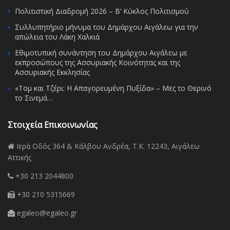
Πολιτιστική Διαδρομή 2026 – Β’ Κύκλος Πολιτισμού
Συλλυπητήριο μήνυμα του Δημάρχου Αιγάλεω για την
απώλεια του Λάκη Χαλκιά
Εθιμοτυπική συνάντηση του Δημάρχου Αιγάλεω με
εκπροσώπους της Ασσυριακής Κοινότητας και της
Ασσυριακής Εκκλησίας
«Τομ και Τζέρι: Η Απαγορευμένη Πυξίδα» – Μες το Θερινό
το Σινεμά…
Στοιχεία Επικοινωνίας
Ιερά Οδός 364 & Κάλβου Ανδρέα, Τ.Κ. 12243, Αιγάλεω
Αττικής
+30 213 2044800
+30 210 5315669
egaleo@egaleo.gr