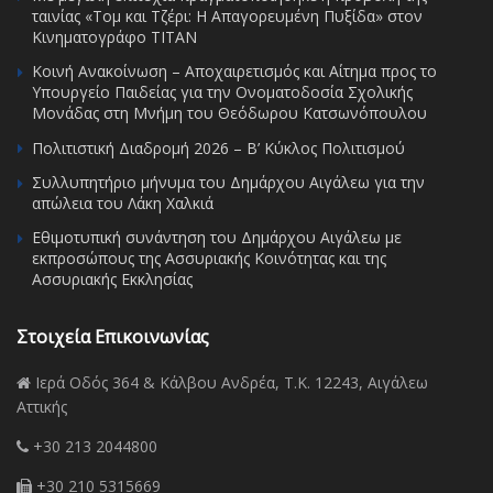
ταινίας «Τομ και Τζέρι: Η Απαγορευμένη Πυξίδα» στον
Κινηματογράφο ΤΙΤΑΝ
Κοινή Ανακοίνωση – Αποχαιρετισμός και Αίτημα προς το
Υπουργείο Παιδείας για την Ονοματοδοσία Σχολικής
Μονάδας στη Μνήμη του Θεόδωρου Κατσωνόπουλου
Πολιτιστική Διαδρομή 2026 – Β’ Κύκλος Πολιτισμού
Συλλυπητήριο μήνυμα του Δημάρχου Αιγάλεω για την
απώλεια του Λάκη Χαλκιά
Εθιμοτυπική συνάντηση του Δημάρχου Αιγάλεω με
εκπροσώπους της Ασσυριακής Κοινότητας και της
Ασσυριακής Εκκλησίας
Στοιχεία Επικοινωνίας
Ιερά Οδός 364 & Κάλβου Ανδρέα, Τ.Κ. 12243, Αιγάλεω
Αττικής
+30 213 2044800
+30 210 5315669