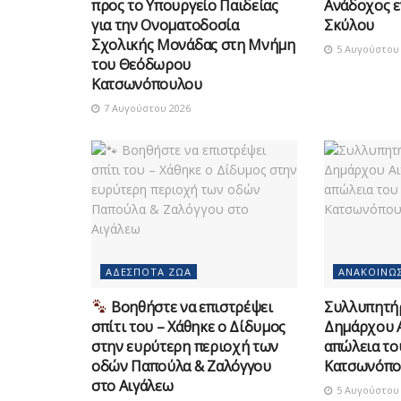
προς το Υπουργείο Παιδείας
Ανάδοχος ε
για την Ονοματοδοσία
Σκύλου
Σχολικής Μονάδας στη Μνήμη
5 Αυγούστου 
του Θεόδωρου
Κατσωνόπουλου
7 Αυγούστου 2026
ΑΔΈΣΠΟΤΑ ΖΏΑ
ΑΝΑΚΟΙΝΏΣ
Βοηθήστε να επιστρέψει
Συλλυπητή
σπίτι του – Χάθηκε ο Δίδυμος
Δημάρχου Α
στην ευρύτερη περιοχή των
απώλεια τ
οδών Παπούλα & Ζαλόγγου
Κατσωνόπο
στο Αιγάλεω
5 Αυγούστου 