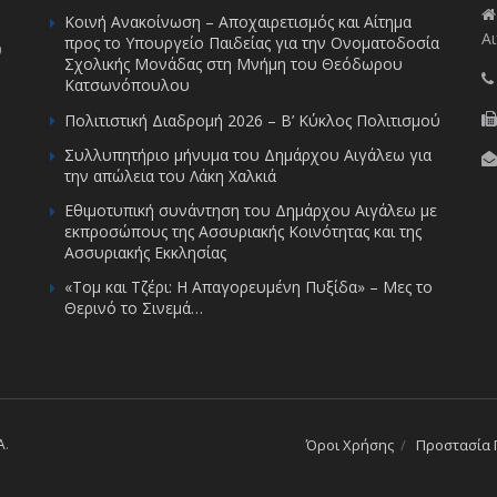
Κοινή Ανακοίνωση – Αποχαιρετισμός και Αίτημα
Αι
προς το Υπουργείο Παιδείας για την Ονοματοδοσία
υ
Σχολικής Μονάδας στη Μνήμη του Θεόδωρου
Κατσωνόπουλου
Πολιτιστική Διαδρομή 2026 – Β’ Κύκλος Πολιτισμού
Συλλυπητήριο μήνυμα του Δημάρχου Αιγάλεω για
την απώλεια του Λάκη Χαλκιά
Εθιμοτυπική συνάντηση του Δημάρχου Αιγάλεω με
εκπροσώπους της Ασσυριακής Κοινότητας και της
Ασσυριακής Εκκλησίας
«Τομ και Τζέρι: Η Απαγορευμένη Πυξίδα» – Μες το
Θερινό το Σινεμά…
A
.
Όροι Χρήσης
Προστασία