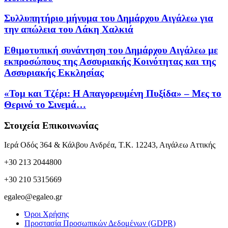
Συλλυπητήριο μήνυμα του Δημάρχου Αιγάλεω για
την απώλεια του Λάκη Χαλκιά
Εθιμοτυπική συνάντηση του Δημάρχου Αιγάλεω με
εκπροσώπους της Ασσυριακής Κοινότητας και της
Ασσυριακής Εκκλησίας
«Τομ και Τζέρι: Η Απαγορευμένη Πυξίδα» – Μες το
Θερινό το Σινεμά…
Στοιχεία Επικοινωνίας
Ιερά Οδός 364 & Κάλβου Ανδρέα, Τ.Κ. 12243, Αιγάλεω Αττικής
+30 213 2044800
+30 210 5315669
egaleo@egaleo.gr
Όροι Χρήσης
Προστασία Προσωπικών Δεδομένων (GDPR)