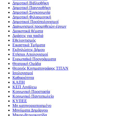
Δημοτική Βιβλιοθήκη
Δημοτική Παιγνιοθήκη
Δημοτική Συγκοινωνία
Δημοτική Φιλαρμονική
Δημοτικοί Προϋπολογισμοί
Διαγωνισμοί προμηθειών-έργων
Διοικητικά θέματα
Δράσεις για παιδιά
Εθελοντισμός
Εικαστικά Τμήματα
Εκδηλώσεις Δήμου
Ετήσιοι Απολογισμοί
Ευρωπαϊκά Προγράμματα
Θεατρική Ομάδα
Θερινός Κινηματογράφος ΤΙΤΑΝ
Ισολογισμοί
Καθαριότητα
ΚΑΠΗ
ΚΕΠ Αιγάλεω
Κοινωνική Προστασία
Κοινωνικό Παντοπωλείο
ΚΥΠΕΕ
Μη κατηγοριοποιημένο
Μηνύματα Δημάρχου
Μικρο-θερμοκοιτίδα