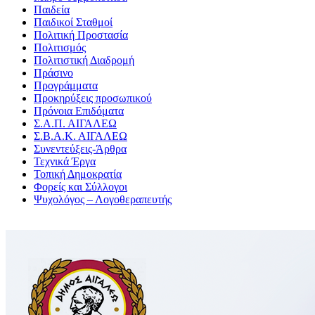
Παιδεία
Παιδικοί Σταθμοί
Πολιτική Προστασία
Πολιτισμός
Πολιτιστική Διαδρομή
Πράσινο
Προγράμματα
Προκηρύξεις προσωπικού
Πρόνοια Επιδόματα
Σ.Α.Π. ΑΙΓΑΛΕΩ
Σ.Β.Α.Κ. ΑΙΓΑΛΕΩ
Συνεντεύξεις-Άρθρα
Τεχνικά Έργα
Τοπική Δημοκρατία
Φορείς και Σύλλογοι
Ψυχολόγος – Λογοθεραπευτής