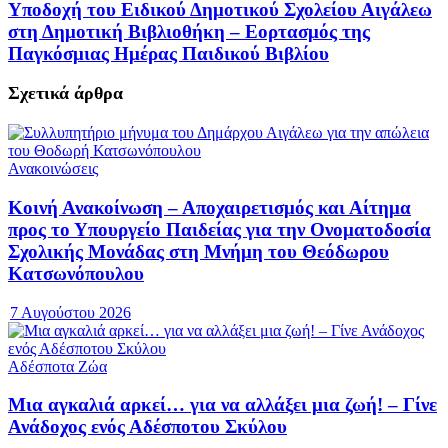
Υποδοχή του Ειδικού Δημοτικού Σχολείου Αιγάλεω
στη Δημοτική Βιβλιοθήκη – Εορτασμός της
Παγκόσμιας Ημέρας Παιδικού Βιβλίου
Σχετικά
άρθρα
Ανακοινώσεις
Κοινή Ανακοίνωση – Αποχαιρετισμός και Αίτημα
προς το Υπουργείο Παιδείας για την Ονοματοδοσία
Σχολικής Μονάδας στη Μνήμη του Θεόδωρου
Κατσωνόπουλου
7 Αυγούστου 2026
Αδέσποτα Ζώα
Μια αγκαλιά αρκεί… για να αλλάξει μια ζωή! – Γίνε
Ανάδοχος ενός Αδέσποτου Σκύλου