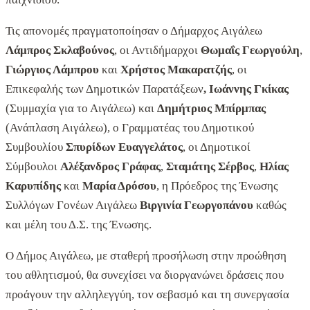
Τις απονομές πραγματοποίησαν ο Δήμαρχος Αιγάλεω
Λάμπρος Σκλαβούνος
, οι Αντιδήμαρχοι
Θωμαΐς Γεωργούλη
,
Γιώργιος Λάμπρου
και
Χρήστος Μακαρατζής
, οι
Επικεφαλής των Δημοτικών Παρατάξεων
, Ιωάννης Γκίκας
(Συμμαχία για το Αιγάλεω) και
Δημήτριος Μπίρμπας
(Ανάπλαση Αιγάλεω), ο Γραμματέας του Δημοτικού
Συμβουλίου
Σπυρίδων Ευαγγελάτος
, οι Δημοτικοί
Σύμβουλοι
Αλέξανδρος Γράφας
,
Σταμάτης Σέρβος
,
Ηλίας
Καρυπίδης
και
Μαρία Δρόσου
, η Πρόεδρος της Ένωσης
Συλλόγων Γονέων Αιγάλεω
Βιργινία Γεωργοπάνου
καθώς
και μέλη του Δ.Σ. της Ένωσης.
Ο Δήμος Αιγάλεω, με σταθερή προσήλωση στην προώθηση
του αθλητισμού, θα συνεχίσει να διοργανώνει δράσεις που
προάγουν την αλληλεγγύη, τον σεβασμό και τη συνεργασία