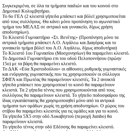
Συγκεκριμένα, σε όλα τα τμήματα παιδιών και του κοινού στο
Δημοτικό Κολυμβητήριο.
Το 6ο ΓΕΛ (2 κλειστά γήπεδα μπάσκετ και βόλεϊ χρησιμοποιείται
από τους συλλόγους. Θα κάνει μόνο προπόνηση το αγωνιστικό
τμήμα του ΜΕΛΑΣ σε αντρικό και γυναικείο, δίχως χρήση
αποδυτηρίων).
Το Κλειστό Γυμναστήριο «Στ. Βενέτης» (Προπόνηση μόνο τα
αντρικά τμήματα μπάσκετ Α.Ο. Αιγάλεω και Διαγόρας και το
γυναικείο τμήμα βόλεϊ του Α.Ο. Αιγάλεω, δίχως αποδυτήρια)
Το Κλειστό 1ου Γυμνασίου (Μοσχονησίων) θα παραμείνει κλειστό.
Το Δημοτικό Γυμναστήριο επι του οδού Πελοποννήσου (πρώην
15ο) με τα βάρη θα παραμείνει κλειστό.
Το ΔΑΚ «Εύα Χριστοδούλου» οι αίθουσες ρυθμικής γυμναστικές
και ενόργανης γυμναστικής που τις χρησιμοποιούν οι σύλλογοι
ΣΦΙΓΑ και Πρωτέας θα παραμείνουν κλειστές. Τα 2 ανοικτά
γήπεδα μπάσκετ που χρησιμοποιεί το κοινό θα παραμείνουν
κλειστά. Τα 2 γήπεδα τέννις που χρησιμοποιούνται από τους
συλλόγους θα παραμείνουν κλειστά. Το γήπεδο ποδοσφαίρου της
ίδιας εγκατάστασης θα χρησιμοποιηθεί μόνο από τα αντρικά
τμήματα των ομάδων χωρίς τη χρήση αποδυτηρίων. Ο χώρος του
στίβου θα παραμείνει κλειστός για τις ομάδες και για το κοινό.
Τα γήπεδα 5Χ5 στην οδό Λυκαβηττού (περιοχή Jumbo) θα
παραμείνουν κλειστά.
Το γήπεδο τέννις στην οδό Εδέσσης θα παραμείνει κλειστό.