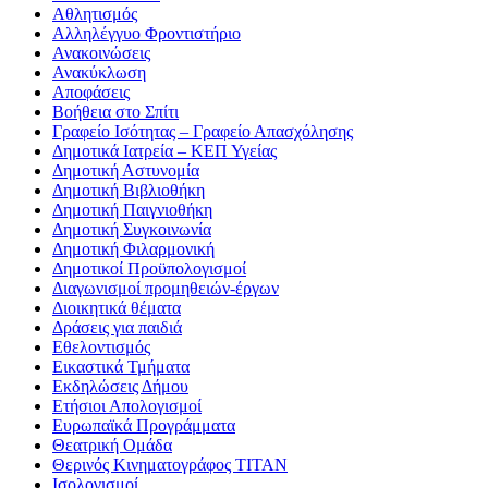
Αθλητισμός
Αλληλέγγυο Φροντιστήριο
Ανακοινώσεις
Ανακύκλωση
Αποφάσεις
Βοήθεια στο Σπίτι
Γραφείο Ισότητας – Γραφείο Απασχόλησης
Δημοτικά Ιατρεία – ΚΕΠ Υγείας
Δημοτική Αστυνομία
Δημοτική Βιβλιοθήκη
Δημοτική Παιγνιοθήκη
Δημοτική Συγκοινωνία
Δημοτική Φιλαρμονική
Δημοτικοί Προϋπολογισμοί
Διαγωνισμοί προμηθειών-έργων
Διοικητικά θέματα
Δράσεις για παιδιά
Εθελοντισμός
Εικαστικά Τμήματα
Εκδηλώσεις Δήμου
Ετήσιοι Απολογισμοί
Ευρωπαϊκά Προγράμματα
Θεατρική Ομάδα
Θερινός Κινηματογράφος ΤΙΤΑΝ
Ισολογισμοί