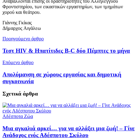
Αναβάλλονται επίσης οι δραστηριότητες του Αλληλέγγυου
Φροντιστηρίου, των εικαστικών εργαστηρίων, των τμημάτων
χορού και θεάτρου.
Γιάννης Γκίκας
Δήμαρχος Αιγάλεω
Προηγούμενο άρθρο
Τεστ HIV & Ηπατίτιδες B-C δύο Πέμπτες το μήνα
Επόμενο άρθρο
Απολύμανση σε χώρους εργασίας και δημοτική
συγκοινωνία
Σχετικά
άρθρα
Αδέσποτα Ζώα
Μια αγκαλιά αρκεί… για να αλλάξει μια ζωή! – Γίνε
Ανάδοχος ενός Αδέσποτου Σκύλου