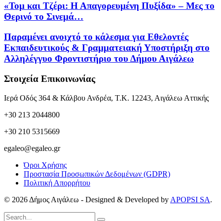
«Τομ και Τζέρι: Η Απαγορευμένη Πυξίδα» – Μες το
Θερινό το Σινεμά…
Παραμένει ανοιχτό το κάλεσμα για Εθελοντές
Εκπαιδευτικούς & Γραμματειακή Υποστήριξη στο
Αλληλέγγυο Φροντιστήριο του Δήμου Αιγάλεω
Στοιχεία Επικοινωνίας
Ιερά Οδός 364 & Κάλβου Ανδρέα, Τ.Κ. 12243, Αιγάλεω Αττικής
+30 213 2044800
+30 210 5315669
egaleo@egaleo.gr
Όροι Χρήσης
Προστασία Προσωπικών Δεδομένων (GDPR)
Πολιτική Απορρήτου
© 2026 Δήμος Αιγάλεω - Designed & Developed by
APOPSI SA
.