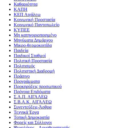
Καθαριότητα
ΚΑΠΗ
ΚΕΠ Αιγάλεω
Κοινωνική Προστασία
Κοινωνικό Παντοπωλείο
ΚΥΠΕΕ
Μη κατηγοριοποιημένο
Μηνύματα Δημάρχου
Μικρο-θερμοκοιτίδα
Παιδεία
Παιδικοί Σταθμοί
Πολιτική Προστασία
Πολιτισμός
Πολιτιστική Διαδρομή
Πράσινο
Προγράμματα
Προκηρύξεις προσωπικού
Πρόνοια Επιδόματα
Σ.Α.Π. ΑΙΓΑΛΕΩ
Σ.Β.Α.Κ. ΑΙΓΑΛΕΩ
Συνεντεύξεις-Άρθρα
Τεχνικά Έργα
Τοπική Δημοκρατία
Φορείς και Σύλλογοι
Ψυχολόγος – Λογοθεραπευτής