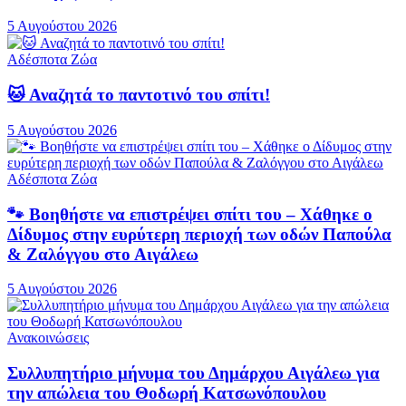
5 Αυγούστου 2026
Αδέσποτα Ζώα
🐱 Αναζητά το παντοτινό του σπίτι!
5 Αυγούστου 2026
Αδέσποτα Ζώα
🐾 Βοηθήστε να επιστρέψει σπίτι του – Χάθηκε ο
Δίδυμος στην ευρύτερη περιοχή των οδών Παπούλα
& Ζαλόγγου στο Αιγάλεω
5 Αυγούστου 2026
Ανακοινώσεις
Συλλυπητήριο μήνυμα του Δημάρχου Αιγάλεω για
την απώλεια του Θοδωρή Κατσωνόπουλου