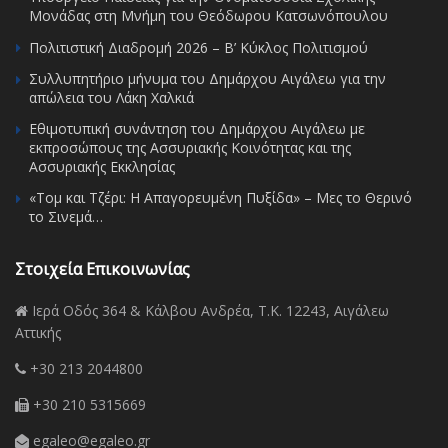
Μονάδας στη Μνήμη του Θεόδωρου Κατσωνόπουλου
Πολιτιστική Διαδρομή 2026 – Β’ Κύκλος Πολιτισμού
Συλλυπητήριο μήνυμα του Δημάρχου Αιγάλεω για την
απώλεια του Λάκη Χαλκιά
Εθιμοτυπική συνάντηση του Δημάρχου Αιγάλεω με
εκπροσώπους της Ασσυριακής Κοινότητας και της
Ασσυριακής Εκκλησίας
«Τομ και Τζέρι: Η Απαγορευμένη Πυξίδα» – Μες το Θερινό
το Σινεμά…
Στοιχεία Επικοινωνίας
Ιερά Οδός 364 & Κάλβου Ανδρέα, Τ.Κ. 12243, Αιγάλεω
Αττικής
+30 213 2044800
+30 210 5315669
egaleo@egaleo.gr