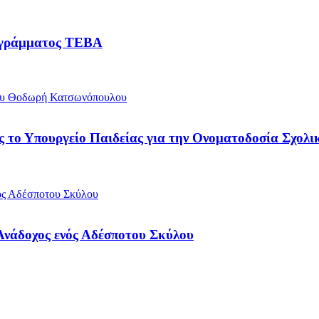
ρογράμματος ΤΕΒΑ
ος το Υπουργείο Παιδείας για την Ονοματοδοσία Σχο
 Ανάδοχος ενός Αδέσποτου Σκύλου