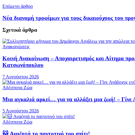
Επόμενο άρθρο
Νέα διανομή τροφίμων για τους δικαιούχους του π
Σχετικά
άρθρα
Ανακοινώσεις
Κοινή Ανακοίνωση – Αποχαιρετισμός και Αίτημα πρ
Κατσωνόπουλου
7 Αυγούστου 2026
Αδέσποτα Ζώα
Μια αγκαλιά αρκεί… για να αλλάξει μια ζωή! – Γίνε
5 Αυγούστου 2026
Αδέσποτα Ζώα
🐱 Αναζητά το παντοτινό του σπίτι!