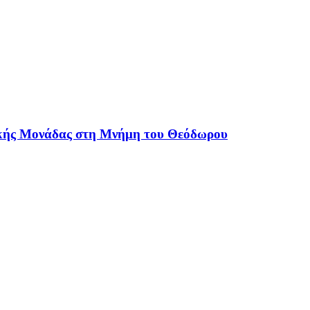
λικής Μονάδας στη Μνήμη του Θεόδωρου