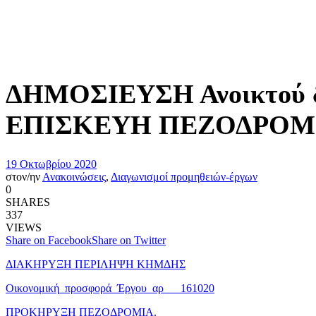
ΔΗΜΟΣΙΕΥΣΗ Ανοικτού δ
ΕΠΙΣΚΕΥΗ ΠΕΖΟΔΡΟΜΙ
19 Οκτωβρίου 2020
στον/ην
Ανακοινώσεις
,
Διαγωνισμοί προμηθειών-έργων
0
SHARES
337
VIEWS
Share on Facebook
Share on Twitter
ΔΙΑΚΗΡΥΞΗ ΠΕΡΙΛΗΨΗ ΚΗΜΔΗΣ
Οικονομική_προσφορά_Έργου_αρ___161020
ΠΡΟΚΗΡΥΞΗ ΠΕΖΟΔΡΟΜΙΑ.