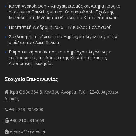
Κοινή Ανακοίνωση – Αποχαιρετισμός και Αίτημα προς το
Υπουργείο Παιδείας για την Ονοματοδοσία Σχολικής
Μονάδας στη Μνήμη του Θεόδωρου Κατσωνόπουλου
Πολιτιστική Διαδρομή 2026 – Β’ Κύκλος Πολιτισμού
Συλλυπητήριο μήνυμα του Δημάρχου Αιγάλεω για την
απώλεια του Λάκη Χαλκιά
Εθιμοτυπική συνάντηση του Δημάρχου Αιγάλεω με
εκπροσώπους της Ασσυριακής Κοινότητας και της
Ασσυριακής Εκκλησίας
Στοιχεία Επικοινωνίας
Ιερά Οδός 364 & Κάλβου Ανδρέα, Τ.Κ. 12243, Αιγάλεω
Αττικής
+30 213 2044800
+30 210 5315669
egaleo@egaleo.gr