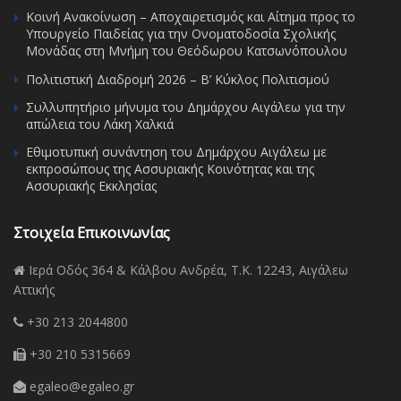
Κοινή Ανακοίνωση – Αποχαιρετισμός και Αίτημα προς το
Υπουργείο Παιδείας για την Ονοματοδοσία Σχολικής
Μονάδας στη Μνήμη του Θεόδωρου Κατσωνόπουλου
Πολιτιστική Διαδρομή 2026 – Β’ Κύκλος Πολιτισμού
Συλλυπητήριο μήνυμα του Δημάρχου Αιγάλεω για την
απώλεια του Λάκη Χαλκιά
Εθιμοτυπική συνάντηση του Δημάρχου Αιγάλεω με
εκπροσώπους της Ασσυριακής Κοινότητας και της
Ασσυριακής Εκκλησίας
Στοιχεία Επικοινωνίας
Ιερά Οδός 364 & Κάλβου Ανδρέα, Τ.Κ. 12243, Αιγάλεω
Αττικής
+30 213 2044800
+30 210 5315669
egaleo@egaleo.gr