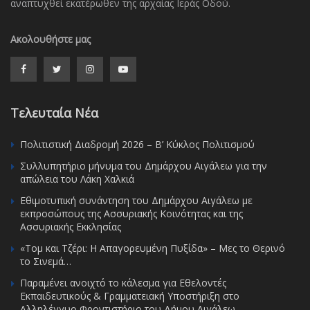
αναπτυχθεί εκατέρωθεν της αρχαίας Ιεράς Οδού.
Ακολουθήστε μας
Τελευταία Νέα
Πολιτιστική Διαδρομή 2026 – Β’ Κύκλος Πολιτισμού
Συλλυπητήριο μήνυμα του Δημάρχου Αιγάλεω για την
απώλεια του Λάκη Χαλκιά
Εθιμοτυπική συνάντηση του Δημάρχου Αιγάλεω με
εκπροσώπους της Ασσυριακής Κοινότητας και της
Ασσυριακής Εκκλησίας
«Τομ και Τζέρι: Η Απαγορευμένη Πυξίδα» – Μες το Θερινό
το Σινεμά…
Παραμένει ανοιχτό το κάλεσμα για Εθελοντές
Εκπαιδευτικούς & Γραμματειακή Υποστήριξη στο
Αλληλέγγυο Φροντιστήριο του Δήμου Αιγάλεω