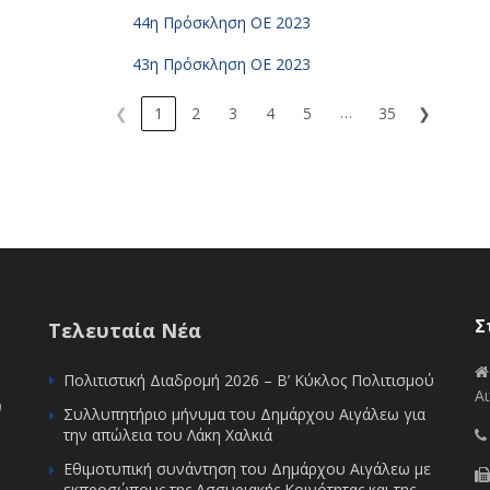
44η Πρόσκληση ΟΕ 2023
43η Πρόσκληση ΟΕ 2023
…
❮
1
2
3
4
5
35
❯
Σ
Τελευταία Νέα
Πολιτιστική Διαδρομή 2026 – Β’ Κύκλος Πολιτισμού
Αι
υ
Συλλυπητήριο μήνυμα του Δημάρχου Αιγάλεω για
την απώλεια του Λάκη Χαλκιά
Εθιμοτυπική συνάντηση του Δημάρχου Αιγάλεω με
εκπροσώπους της Ασσυριακής Κοινότητας και της