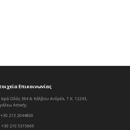
τοιχεία Επικοινωνίας
Ιερά Οδός 364 & Κάλβου Ανδρέα, Τ.Κ. 12243,
γάλεω Αττικής
+30 213 2044800
+30 210 5315669